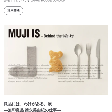
会場
｜
【ロンドン】JAPAN HOUSE LONDON
巡回開催
良品には、わけがある。展
―無印良品 徳永美由紀の仕事―