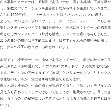
曲木家具のメーカーは、原材料であるブナが生育する地域に工場を増や
し、多数のバリエーションを生み出しながら椅子を量産していきます。
さらに1920年代に、「トーネット」社は「バウハウス」との連携に
よって、マルセル・ブロイヤー、ミース・ファン・デル・ローエらが考
案したスティールパイプを曲げた椅子と、曲木に次ぐもう一つの構造革
命となるカンティレバー（片持ち構造）チェアの生産にも与しました。
二つの曲げの技術は世界的に広まり、日本でもそれらの技術を応用し
た、独自の椅子の数々が生み出されています。
本展では、椅子が一つの生命体であるとイメージし、曲げの技術から生
み出された50脚を通じて、その “DNA” のネットワークの視覚化を試み
ます。デザインのアーキタイプ（原型）とバリエーション、リミックス
や逸脱のモデルが一堂に会す稀な機会でもあります。
脈々と続く椅子の「生命の樹」が読めてくると、「新しい」デザインの
見え方も変わってくるのではないでしょうか。消費されない、長く生き
続ける「もの」の秘密について皆さんとともに考える機会を持てれば幸
いです。