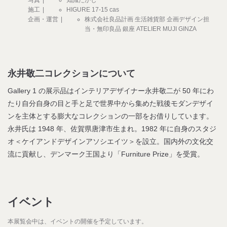
写真
知識たかし
施工
HIGURE 17-15 cas
企画・運営
株式会社良品計画 生活雑貨部 企画デザイン担
当・無印良品 銀座 ATELIER MUJI GINZA
永井敬二コレクションについて
Gallery 1 の展示品はインテリアデザイナー永井敬二が 50 年にわ
たり自分自身の目と手と足で世界中から集めた戦後モダンデザイ
ンを主体とする膨大なコレクションの一部をお借りしています。
永井氏は 1948 年、佐賀県唐津市生まれ。1982 年に自身のスタジ
オ＜ケイアンドデザインアソシエイツ＞を設立。国内外の文化交
流に貢献し、デンマーク王国より「Furniture Prize」を受賞。
イベント
本展覧会中は、イベントの開催を予定しています。