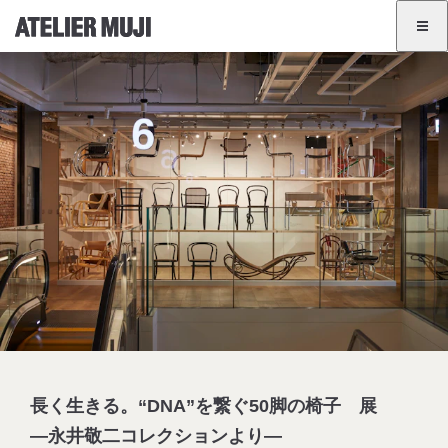
アトリエMUJIホームリンク
アトリエMUJIホームリンク
展覧会情報
イベント一覧
GINZA
BANGKOK
JA
EN
長く生きる。“DNA”を繋ぐ50脚の椅子 展
―永井敬二コレクションより―