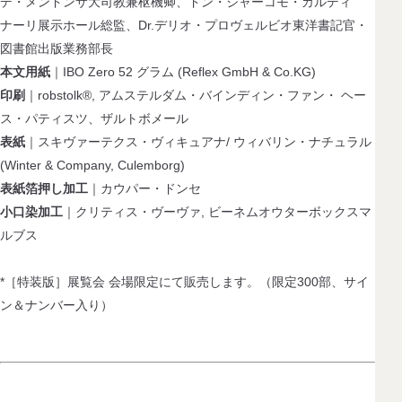
デ・メンドンサ大司教兼枢機卿、ドン・ジャーコモ・カルディ
ナーリ展示ホール総監、Dr.デリオ・プロヴェルビオ東洋書記官・
図書館出版業務部長
本文用紙
｜IBO Zero 52 グラム (Reflex GmbH & Co.KG)
印刷
｜robstolk®, アムステルダム・バインディン・ファン・ ヘー
ス・パティスツ、ザルトボメール
表紙
｜スキヴァーテクス・ヴィキュアナ/ ウィバリン・ナチュラル
(Winter & Company, Culemborg)
表紙箔押し加工
｜カウパー・ドンセ
小口染加工
｜クリティス・ヴーヴァ, ビーネムオウターボックスマ
ルブス
*［特装版］展覧会 会場限定にて販売します。（限定300部、サイ
ン＆ナンバー入り）