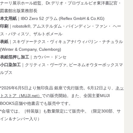
ナーリ展示ホール総監、Dr.デリオ・プロヴェルビオ東洋書記官・
図書館出版業務部長
本文用紙
｜IBO Zero 52 グラム (Reflex GmbH & Co.KG)
印刷
｜robstolk®, アムステルダム・バインディン・ファン・ ヘー
ス・パティスツ、ザルトボメール
表紙
｜スキヴァーテクス・ヴィキュアナ/ ウィバリン・ナチュラル
(Winter & Company, Culemborg)
表紙箔押し加工
｜カウパー・ドンセ
小口染加工
｜クリティス・ヴーヴァ, ビーネムオウターボックスマ
ルブス
*2026年6月5日より無印良品 銀座で先行販売。6月12日より、
ネッ
トストア（
MUJI.net
）
での販売開始。また、全国主要MUJI
BOOKS店舗や他書店でも販売中です。
*会場では、［特装版］も数量限定にて販売中。（限定300部、サ
イン＆ナンバー入り）