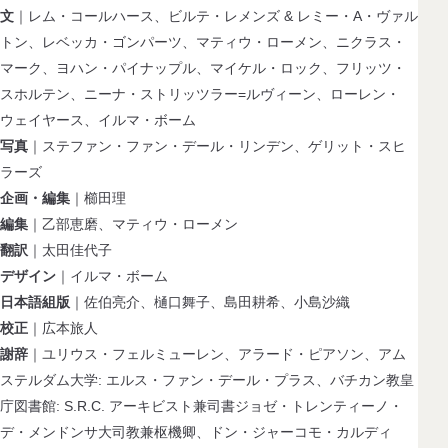
文
｜レム・コールハース、ビルテ・レメンズ & レミー・A・ヴァル
トン、レベッカ・ゴンパーツ、マティウ・ローメン、ニクラス・
マーク、ヨハン・パイナップル、マイケル・ロック、フリッツ・
スホルテン、ニーナ・ストリッツラー=ルヴィーン、ローレン・
ウェイヤース、イルマ・ボーム
写真
｜ステファン・ファン・デール・リンデン、ゲリット・スヒ
ラーズ
企画・編集
｜櫛田理
編集
｜乙部恵磨、マティウ・ローメン
翻訳
｜太田佳代子
デザイン
｜イルマ・ボーム
日本語組版
｜佐伯亮介、樋口舞子、島田耕希、小島沙織
校正
｜広本旅人
謝辞
｜ユリウス・フェルミューレン、アラード・ピアソン、アム
ステルダム大学: エルス・ファン・デール・プラス、バチカン教皇
庁図書館: S.R.C. アーキビスト兼司書ジョゼ・トレンティーノ・
デ・メンドンサ大司教兼枢機卿、ドン・ジャーコモ・カルディ