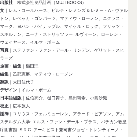
出版社
｜株式会社良品計画（MUJI BOOKS）
文
｜レム・コールハース、ビルテ・レメンズ & レミー・A・ヴァル
トン、レベッカ・ゴンパーツ、マティウ・ローメン、ニクラス・
マーク、ヨハン・パイナップル、マイケル・ロック、フリッツ・
スホルテン、ニーナ・ストリッツラー=ルヴィーン、ローレン・
ウェイヤース、イルマ・ボーム
写真
｜ステファン・ファン・デール・リンデン、ゲリット・スヒ
ラーズ
企画・編集
｜櫛田理
編集
｜乙部恵磨、マティウ・ローメン
翻訳
｜太田佳代子
デザイン
｜イルマ・ボーム
日本語組版
｜佐伯亮介、樋口舞子、島田耕希、小島沙織
校正
｜広本旅人
謝辞
｜ユリウス・フェルミューレン、アラード・ピアソン、アム
ステルダム大学: エルス・ファン・デール・プラス、バチカン教皇
庁図書館: S.R.C. アーキビスト兼司書ジョゼ・トレンティーノ・